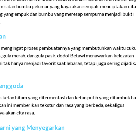
mis dan bumbu pelumur yang kaya akan rempah, menciptakan cita
ing yang empuk dan bumbu yang meresap sempurna menjadi bukti
.
an
n, mengingat proses pembuatannya yang membutuhkan waktu cuk
n, gula merah, dan gula pasir, dodol Betawi menawarkan kelezatan
 tak hanya menjadi favorit saat lebaran, tetapi juga sering dijadik
Menggoda
 ketan hitam yang difermentasi dan ketan putih yang ditumbuk ha
an ini memberikan tekstur dan rasa yang berbeda, sekaligus
a akan cita rasa.
warni yang Menyegarkan