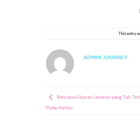
This entry w
ADMIN JOURNEY
Rencana Liburan Lebaran yang Tak Ter
Pulau Seribu