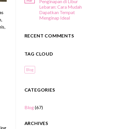
Mar
Penginapan di Libur
Lebaran: Cara Mudah
as
Dapatkan Tempat
Menginap Ideal
,
is,
RECENT COMMENTS
TAG CLOUD
Blog
CATEGORIES
Blog
(67)
ARCHIVES
ging