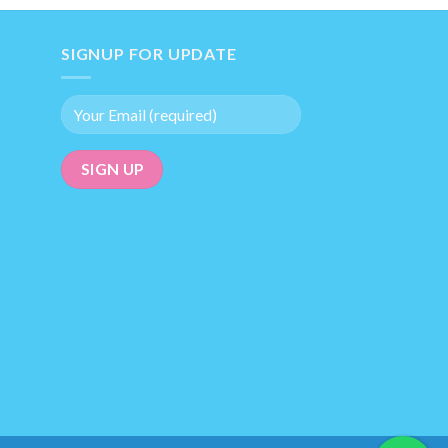
SIGNUP FOR UPDATE