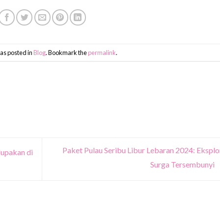
as posted in
Blog
. Bookmark the
permalink
.
Paket Pulau Seribu Libur Lebaran 2024: Eksplo
lupakan di
Surga Tersembunyi