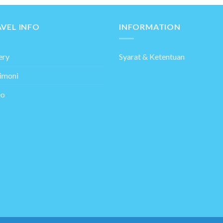
VEL INFO
INFORMATION
ery
Syarat & Ketentuan
imoni
eo