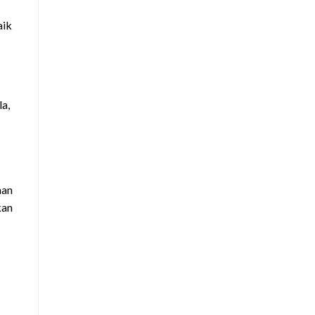
aik
a,
man
kan