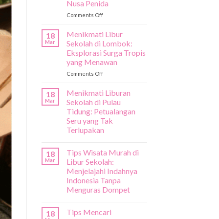
Nusa Penida
on
Comments Off
Liburan
Sekolah
Menikmati Libur
18
Coba
Mar
Sekolah di Lombok:
Nikmati
Eksplorasi Surga Tropis
Keindahan
yang Menawan
Nusa
Penida
on
Comments Off
Menikmati
Libur
Menikmati Liburan
18
Sekolah
Mar
Sekolah di Pulau
di
Tidung: Petualangan
Lombok:
Seru yang Tak
Eksplorasi
Terlupakan
Surga
Tropis
yang
Tips Wisata Murah di
18
Menawan
Mar
Libur Sekolah:
Menjelajahi Indahnya
Indonesia Tanpa
Menguras Dompet
Tips Mencari
18