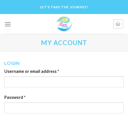
Skip
LET'S TAKE THE JOURNEY!
to
content
MY ACCOUNT
LOGIN
Username or email address
*
Password
*