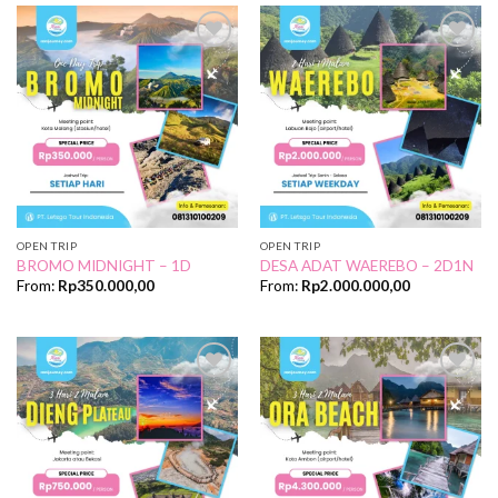
Add to
Add to
Wishlist
Wishlist
OPEN TRIP
OPEN TRIP
BROMO MIDNIGHT – 1D
DESA ADAT WAEREBO – 2D1N
From:
Rp
350.000,00
From:
Rp
2.000.000,00
Add to
Add to
Wishlist
Wishlist