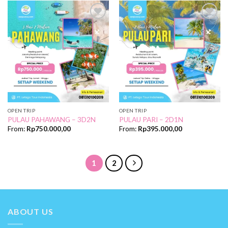
Add to
Add to
Wishlist
Wishlist
OPEN TRIP
OPEN TRIP
PULAU PAHAWANG – 3D2N
PULAU PARI – 2D1N
From:
Rp
750.000,00
From:
Rp
395.000,00
1
2
ABOUT US