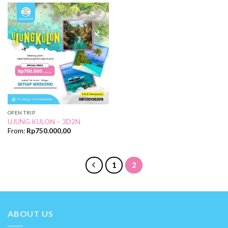
Add to
Wishlist
OPEN TRIP
UJUNG KULON – 3D2N
From:
Rp
750.000,00
1
2
ABOUT US