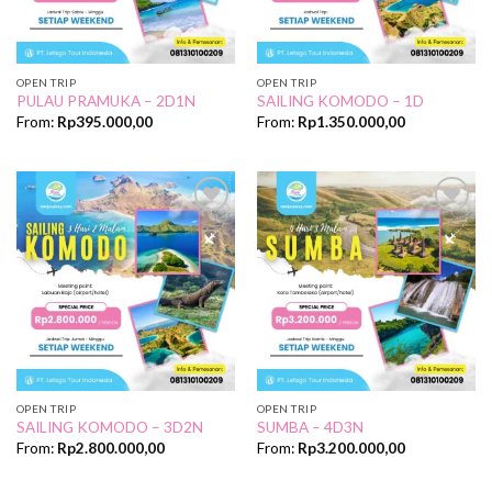
OPEN TRIP
OPEN TRIP
PULAU PRAMUKA – 2D1N
SAILING KOMODO – 1D
From:
Rp
395.000,00
From:
Rp
1.350.000,00
Add to
Add to
Wishlist
Wishlist
OPEN TRIP
OPEN TRIP
SAILING KOMODO – 3D2N
SUMBA – 4D3N
From:
Rp
2.800.000,00
From:
Rp
3.200.000,00