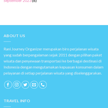
September 2023
(6)
ABOUT US
Rani Journey Organizer merupakan biro perjalanan wisata
yang sudah berpengalaman sejak 2011 dengan pilihan paket
wisata dan penyewaan transportasi ke berbagai destinasi di
Indonesia dengan mengutamakan kepuasan konsumen dalam
pelayanan di setiap perjalanan wisata yang diselenggarakan.
TRAVEL INFO