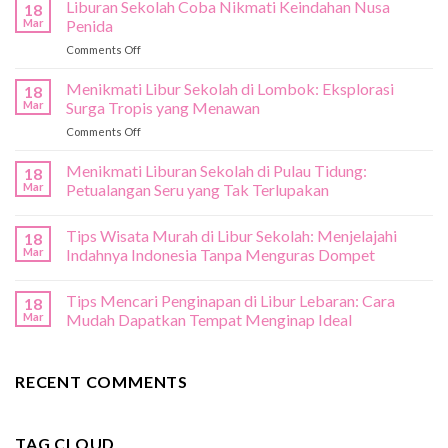
Liburan Sekolah Coba Nikmati Keindahan Nusa
18
Mar
Penida
on
Comments Off
Liburan
Sekolah
Menikmati Libur Sekolah di Lombok: Eksplorasi
18
Coba
Mar
Surga Tropis yang Menawan
Nikmati
on
Comments Off
Keindahan
Menikmati
Nusa
Libur
Menikmati Liburan Sekolah di Pulau Tidung:
Penida
18
Sekolah
Mar
Petualangan Seru yang Tak Terlupakan
di
Lombok:
Tips Wisata Murah di Libur Sekolah: Menjelajahi
Eksplorasi
18
Surga
Mar
Indahnya Indonesia Tanpa Menguras Dompet
Tropis
yang
Tips Mencari Penginapan di Libur Lebaran: Cara
18
Menawan
Mar
Mudah Dapatkan Tempat Menginap Ideal
RECENT COMMENTS
TAG CLOUD