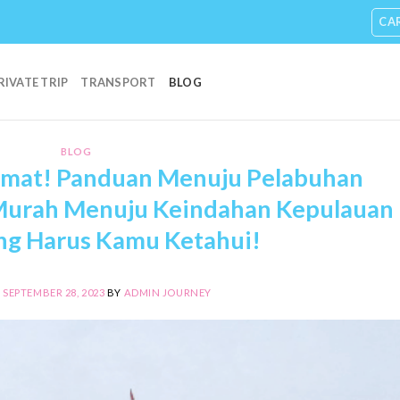
CA
RIVATE TRIP
TRANSPORT
BLOG
BLOG
emat! Panduan Menuju Pelabuhan
Murah Menuju Keindahan Kepulauan
ng Harus Kamu Ketahui!
N
SEPTEMBER 28, 2023
BY
ADMIN JOURNEY