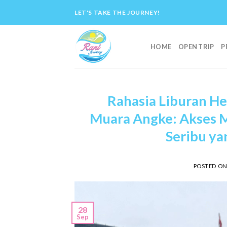
Skip
LET'S TAKE THE JOURNEY!
to
content
HOME
OPEN TRIP
P
Rahasia Liburan H
Muara Angke: Akses 
Seribu ya
POSTED O
28
Sep