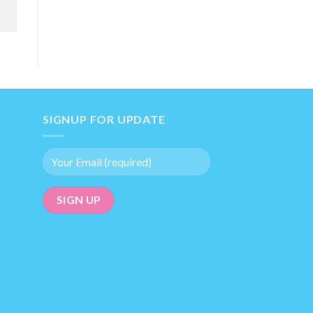
SIGNUP FOR UPDATE