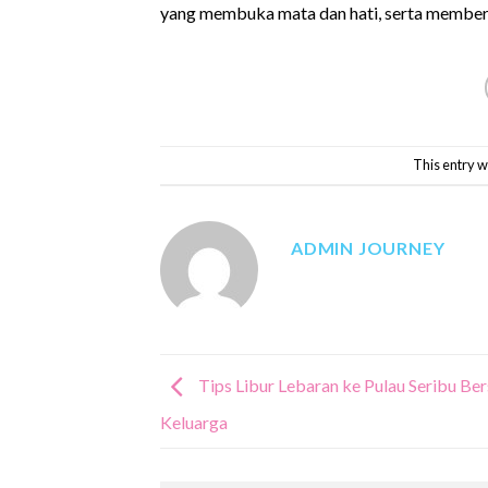
yang membuka mata dan hati, serta memberi
This entry w
ADMIN JOURNEY
Tips Libur Lebaran ke Pulau Seribu Be
Keluarga