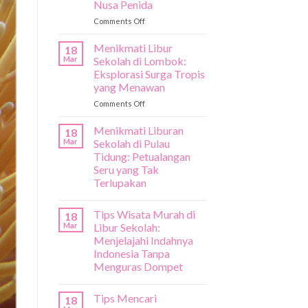
Nusa Penida
on
Comments Off
Liburan
Sekolah
Menikmati Libur
18
Coba
Mar
Sekolah di Lombok:
Nikmati
Eksplorasi Surga Tropis
Keindahan
yang Menawan
Nusa
Penida
on
Comments Off
Menikmati
Libur
Menikmati Liburan
18
Sekolah
Mar
Sekolah di Pulau
di
Tidung: Petualangan
Lombok:
Seru yang Tak
Eksplorasi
Terlupakan
Surga
Tropis
yang
Tips Wisata Murah di
18
Menawan
Mar
Libur Sekolah:
Menjelajahi Indahnya
Indonesia Tanpa
Menguras Dompet
Tips Mencari
18