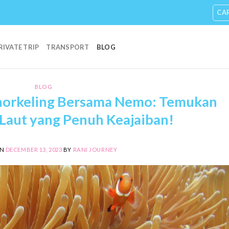
CA
RIVATE TRIP
TRANSPORT
BLOG
BLOG
Snorkeling Bersama Nemo: Temukan
Laut yang Penuh Keajaiban!
ON
DECEMBER 13, 2023
BY
RANI JOURNEY