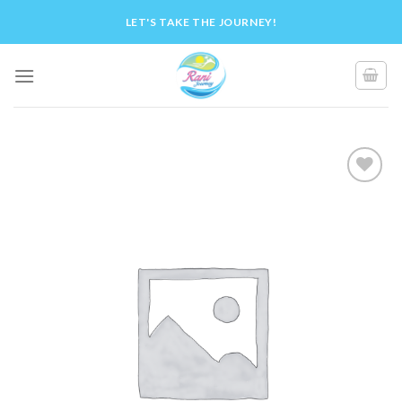
Skip
LET'S TAKE THE JOURNEY!
to
content
Add to
Wishlist