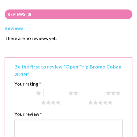
REVIEWS (0)
Reviews
There are no reviews yet.
Be the first to review “Open Trip Bromo Coban
2D1N”
Your rating
*
1 of 5 stars
2 of 5 stars
3 of 5 stars
4 of 5 stars
5 of 5 stars
Your review
*