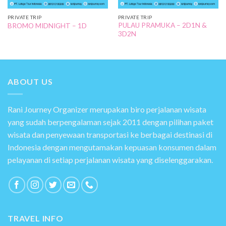
PRIVATE TRIP
PRIVATE TRIP
PULAU PRAMUKA – 2D1N &
BROMO MIDNIGHT – 1D
3D2N
ABOUT US
Rani Journey Organizer merupakan biro perjalanan wisata
yang sudah berpengalaman sejak 2011 dengan pilihan paket
wisata dan penyewaan transportasi ke berbagai destinasi di
Indonesia dengan mengutamakan kepuasan konsumen dalam
pelayanan di setiap perjalanan wisata yang diselenggarakan.
TRAVEL INFO