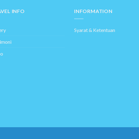
VEL INFO
INFORMATION
ery
Syarat & Ketentuan
imoni
eo