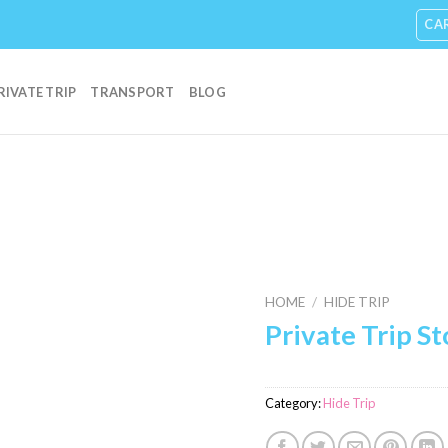
CA
RIVATE TRIP
TRANSPORT
BLOG
Add to
Wishlist
HOME
/
HIDE TRIP
Private Trip S
Category:
Hide Trip