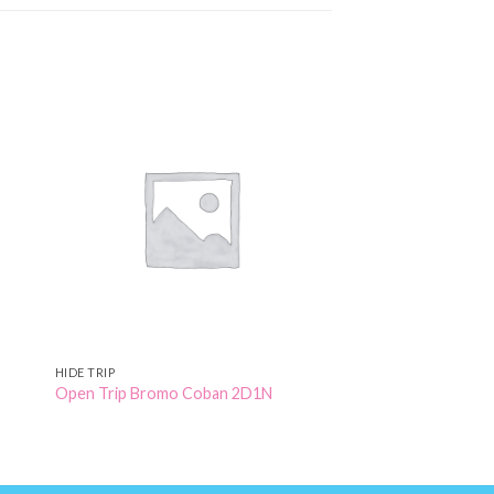
to
Add to
ist
Wishlist
HIDE TRIP
Open Trip Bromo Coban 2D1N