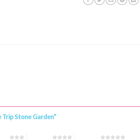
te Trip Stone Garden”
stars
4 of 5 stars
5 of 5 stars