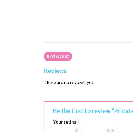
REVIEWS (0)
Reviews
There are no reviews yet.
Be the first to review “Priva
Your rating
*
1 of 5 stars
2 of 5 stars
3 of 5 