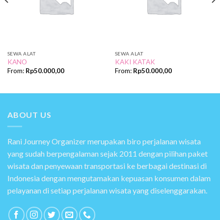
SEWA ALAT
SEWA ALAT
KANO
KAKI KATAK
From:
Rp
50.000,00
From:
Rp
50.000,00
ABOUT US
Rani Journey Organizer merupakan biro perjalanan wisata
yang sudah berpengalaman sejak 2011 dengan pilihan paket
wisata dan penyewaan transportasi ke berbagai destinasi di
Indonesia dengan mengutamakan kepuasan konsumen dalam
pelayanan di setiap perjalanan wisata yang diselenggarakan.