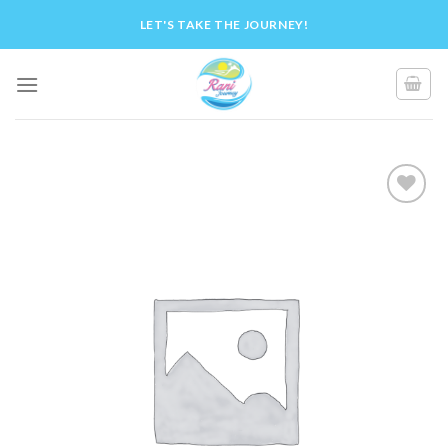
Skip
LET'S TAKE THE JOURNEY!
to
content
Add to
Wishlist