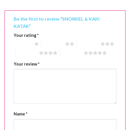
Be the first to review “SNORKEL & KAKI
KATAK”
Your rating
*
1 of 5 stars
2 of 5 stars
3 of 5 stars
4 of 5 stars
5 of 5 stars
Your review
*
Name
*