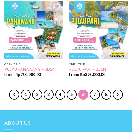
Add to
Add to
Wishlist
Wishlist
OPEN TRIP
OPEN TRIP
PULAU PAHAWANG – 3D2N
PULAU PARI – 2D1N
From:
Rp
750.000,00
From:
Rp
395.000,00
1
2
3
4
5
6
7
8
ABOUT US