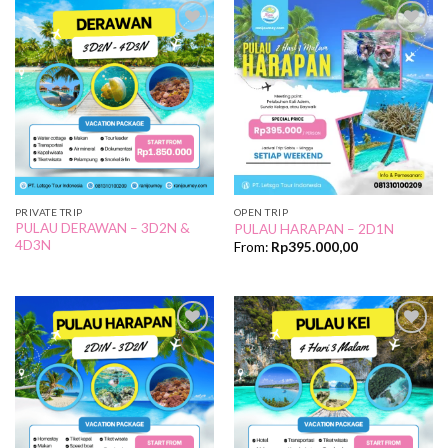
Add to
Add to
Wishlist
Wishlist
PRIVATE TRIP
OPEN TRIP
PULAU DERAWAN – 3D2N &
PULAU HARAPAN – 2D1N
4D3N
From:
Rp
395.000,00
Add to
Add to
Wishlist
Wishlist