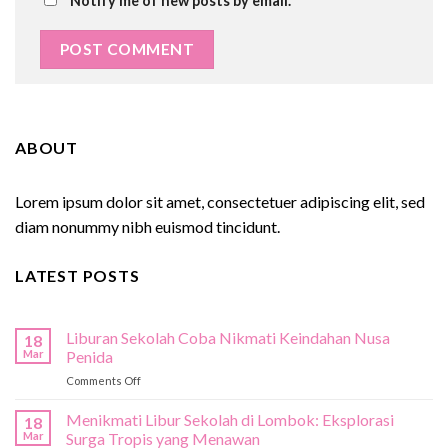
Notify me of new posts by email.
ABOUT
Lorem ipsum dolor sit amet, consectetuer adipiscing elit, sed
diam nonummy nibh euismod tincidunt.
LATEST POSTS
Liburan Sekolah Coba Nikmati Keindahan Nusa
18
Mar
Penida
on
Comments Off
Liburan
Sekolah
Menikmati Libur Sekolah di Lombok: Eksplorasi
18
Coba
Mar
Surga Tropis yang Menawan
Nikmati