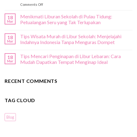
on
Comments Off
Keindahan
Menikmati
Nusa
Libur
Menikmati Liburan Sekolah di Pulau Tidung:
Penida
18
Sekolah
Mar
Petualangan Seru yang Tak Terlupakan
di
Lombok:
Tips Wisata Murah di Libur Sekolah: Menjelajahi
Eksplorasi
18
Surga
Mar
Indahnya Indonesia Tanpa Menguras Dompet
Tropis
yang
Tips Mencari Penginapan di Libur Lebaran: Cara
18
Menawan
Mar
Mudah Dapatkan Tempat Menginap Ideal
RECENT COMMENTS
TAG CLOUD
Blog