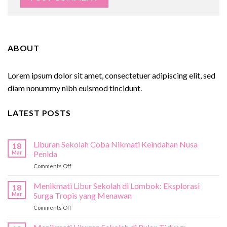
ABOUT
Lorem ipsum dolor sit amet, consectetuer adipiscing elit, sed
diam nonummy nibh euismod tincidunt.
LATEST POSTS
Liburan Sekolah Coba Nikmati Keindahan Nusa
18
Mar
Penida
on
Comments Off
Liburan
Sekolah
Menikmati Libur Sekolah di Lombok: Eksplorasi
18
Coba
Mar
Surga Tropis yang Menawan
Nikmati
on
Comments Off
Keindahan
Menikmati
Nusa
Libur
Penida