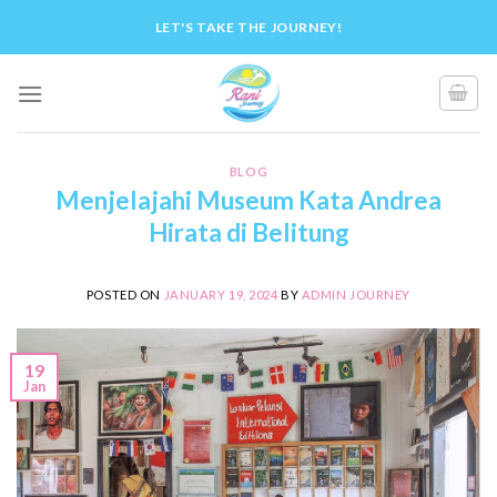
Skip
LET'S TAKE THE JOURNEY!
to
content
BLOG
Menjelajahi Museum Kata Andrea
Hirata di Belitung
POSTED ON
JANUARY 19, 2024
BY
ADMIN JOURNEY
19
Jan