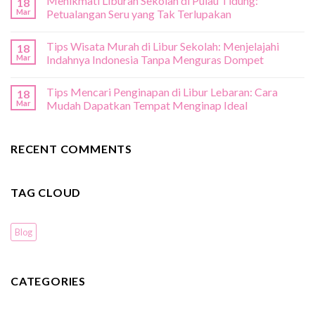
Menikmati Liburan Sekolah di Pulau Tidung:
18
Sekolah
Mar
Petualangan Seru yang Tak Terlupakan
di
Lombok:
Tips Wisata Murah di Libur Sekolah: Menjelajahi
Eksplorasi
18
Surga
Mar
Indahnya Indonesia Tanpa Menguras Dompet
Tropis
yang
Tips Mencari Penginapan di Libur Lebaran: Cara
18
Menawan
Mar
Mudah Dapatkan Tempat Menginap Ideal
RECENT COMMENTS
TAG CLOUD
Blog
CATEGORIES