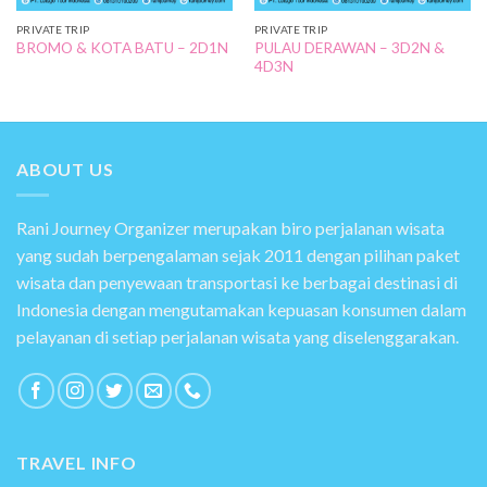
PRIVATE TRIP
PRIVATE TRIP
PULAU DERAWAN – 3D2N &
BROMO & KOTA BATU – 2D1N
4D3N
ABOUT US
Rani Journey Organizer merupakan biro perjalanan wisata
yang sudah berpengalaman sejak 2011 dengan pilihan paket
wisata dan penyewaan transportasi ke berbagai destinasi di
Indonesia dengan mengutamakan kepuasan konsumen dalam
pelayanan di setiap perjalanan wisata yang diselenggarakan.
TRAVEL INFO